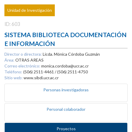
Unidad de Investigación
ID: 603
SISTEMA BIBLIOTECA DOCUMENTACIÓN
E INFORMACIÓN
Director o directora:
Licda. Mónica Córdoba Guzmán
Área:
OTRAS AREAS
Correo electrónico:
monica.cordoba@ucr.ac.cr
Teléfono:
(506) 2511-4461 / (506) 2511-4750
Sitio web:
www.sibdi.ucr.ac.cr
Personas investigadoras
Personal colaborador
Proyectos