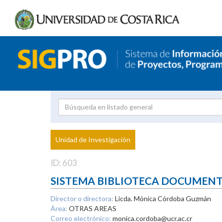
Investigador
Uni
Proyecto
Unidad de Investigación
inves
ID: 603
SISTEMA BIBLIOTECA DOCUMEN
Director o directora:
Licda. Mónica Córdoba Guzmán
Área:
OTRAS AREAS
Correo electrónico:
monica.cordoba@ucr.ac.cr