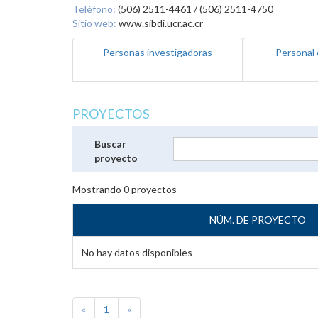
Teléfono:
(506) 2511-4461 / (506) 2511-4750
Sitio web:
www.sibdi.ucr.ac.cr
Personas investigadoras
Personal 
PROYECTOS
Buscar
proyecto
Mostrando
0
proyectos
NÚM. DE PROYECTO
No hay datos disponibles
«
1
»