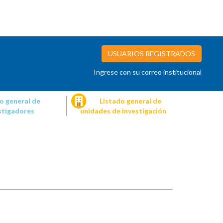
USUARIOS REGISTRADOS
Ingrese con su correo institucional
o general de
Listado general de
stigadores
unidades de investigación