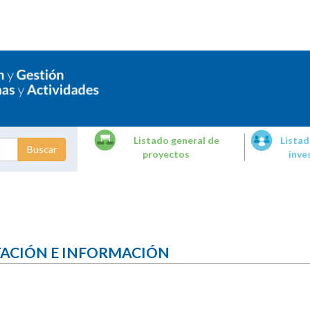
Listado general de
Listad
proyectos
inve
dades de
tigación
TACIÓN E INFORMACIÓN