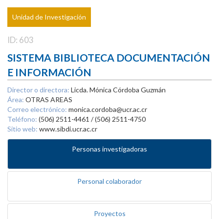
Unidad de Investigación
ID: 603
SISTEMA BIBLIOTECA DOCUMENTACIÓN
E INFORMACIÓN
Director o directora:
Licda. Mónica Córdoba Guzmán
Área:
OTRAS AREAS
Correo electrónico:
monica.cordoba@ucr.ac.cr
Teléfono:
(506) 2511-4461 / (506) 2511-4750
Sitio web:
www.sibdi.ucr.ac.cr
Personas investigadoras
Personal colaborador
Proyectos