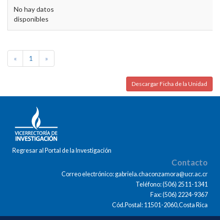
No hay datos
disponibles
«
1
»
Descargar Ficha de la Unidad
Regresar al Portal de la Investigación
Contacto
Correo electrónico: gabriela.chaconzamora@ucr.ac.cr
Teléfono: (506) 2511-1341
Fax: (506) 2224-9367
Cód.Postal: 11501-2060,Costa Rica