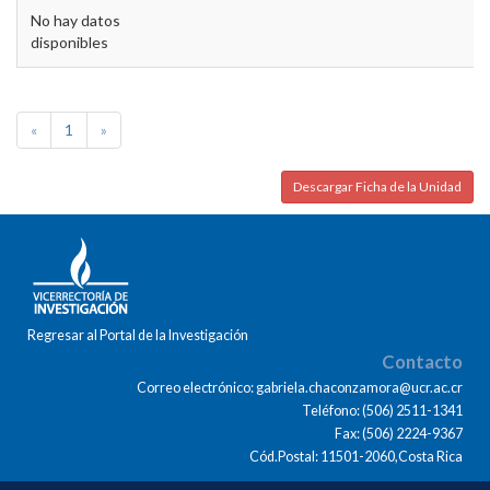
No hay datos
disponibles
«
1
»
Descargar Ficha de la Unidad
Regresar al Portal de la Investigación
Contacto
Correo electrónico: gabriela.chaconzamora@ucr.ac.cr
Teléfono: (506) 2511-1341
Fax: (506) 2224-9367
Cód.Postal: 11501-2060,Costa Rica