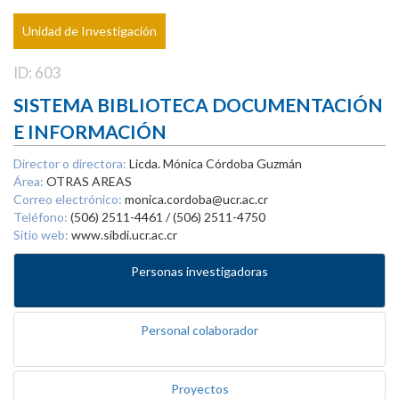
Unidad de Investigación
ID: 603
SISTEMA BIBLIOTECA DOCUMENTACIÓN
E INFORMACIÓN
Director o directora:
Licda. Mónica Córdoba Guzmán
Área:
OTRAS AREAS
Correo electrónico:
monica.cordoba@ucr.ac.cr
Teléfono:
(506) 2511-4461 / (506) 2511-4750
Sitio web:
www.sibdi.ucr.ac.cr
Personas investigadoras
Personal colaborador
Proyectos