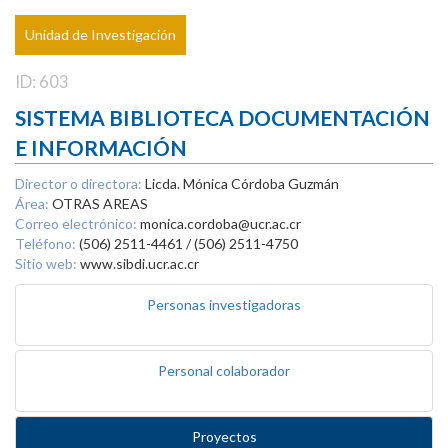
Unidad de Investigación
ID: 603
SISTEMA BIBLIOTECA DOCUMENTACIÓN
E INFORMACIÓN
Director o directora:
Licda. Mónica Córdoba Guzmán
Área:
OTRAS AREAS
Correo electrónico:
monica.cordoba@ucr.ac.cr
Teléfono:
(506) 2511-4461 / (506) 2511-4750
Sitio web:
www.sibdi.ucr.ac.cr
Personas investigadoras
Personal colaborador
Proyectos