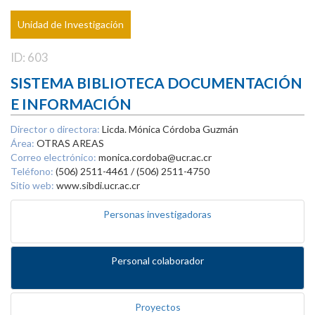
Unidad de Investigación
ID: 603
SISTEMA BIBLIOTECA DOCUMENTACIÓN
E INFORMACIÓN
Director o directora:
Licda. Mónica Córdoba Guzmán
Área:
OTRAS AREAS
Correo electrónico:
monica.cordoba@ucr.ac.cr
Teléfono:
(506) 2511-4461 / (506) 2511-4750
Sitio web:
www.sibdi.ucr.ac.cr
Personas investigadoras
Personal colaborador
Proyectos