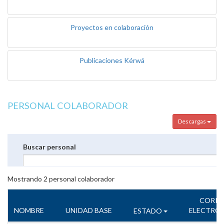
Proyectos en colaboración
Publicaciones Kérwá
PERSONAL COLABORADOR
Descargas
Buscar personal
Mostrando
2
personal colaborador
CORR
NOMBRE
UNIDAD BASE
ELECTRÓ
ESTADO