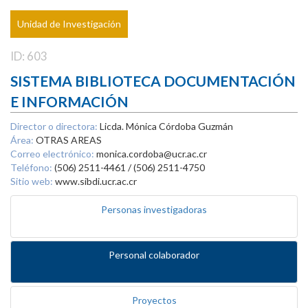
Unidad de Investigación
ID: 603
SISTEMA BIBLIOTECA DOCUMENTACIÓN
E INFORMACIÓN
Director o directora:
Licda. Mónica Córdoba Guzmán
Área:
OTRAS AREAS
Correo electrónico:
monica.cordoba@ucr.ac.cr
Teléfono:
(506) 2511-4461 / (506) 2511-4750
Sitio web:
www.sibdi.ucr.ac.cr
Personas investigadoras
Personal colaborador
Proyectos