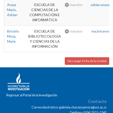
Araya
ESCUELA DE
Inactivo
adrian.araya@u
Marin,
CIENCIAS DE LA
Adrian
COMPUTACIÓN E
INFORMÁTICA
Briceño
ESCUELA DE
Inactivo
ma.briceno@u
Meza,
BIBLIOTECOLOGÍA
Maria
Y CIENCIAS DE LA
INFORMACIÓN
Descargar Ficha de la Unidad
Regresar al Portal de la Investigación
Contacto
Correo electrónico: gabriela.chaconzamora@ucr.ac.cr
Teléfono: (506) 2511-1341