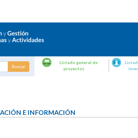
Listado general de
Listad
proyectos
inve
dades de
tigación
TACIÓN E INFORMACIÓN