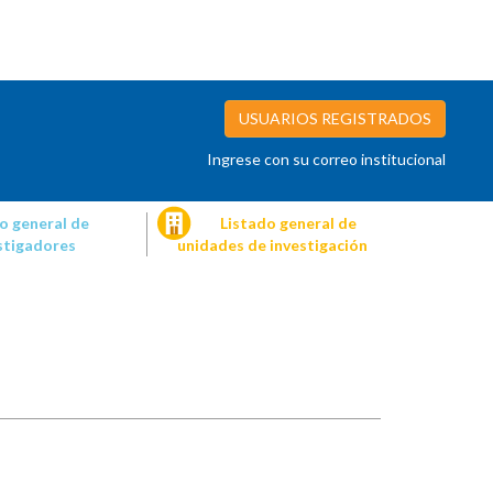
USUARIOS REGISTRADOS
Ingrese con su correo institucional
o general de
Listado general de
stigadores
unidades de investigación