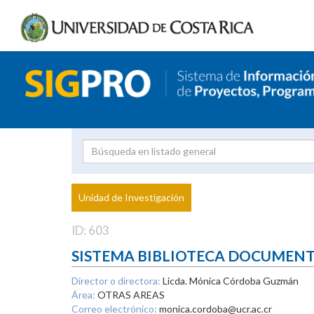
Investigador
Uni
Proyecto
Unidad de Investigación
inves
ID: 603
SISTEMA BIBLIOTECA DOCUMEN
Director o directora:
Licda. Mónica Córdoba Guzmán
Área:
OTRAS AREAS
Correo electrónico:
monica.cordoba@ucr.ac.cr