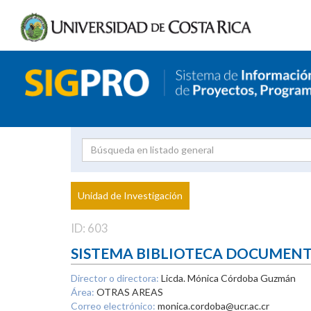
Investigador
Uni
Proyecto
Unidad de Investigación
inves
ID: 603
SISTEMA BIBLIOTECA DOCUMEN
Director o directora:
Licda. Mónica Córdoba Guzmán
Área:
OTRAS AREAS
Correo electrónico:
monica.cordoba@ucr.ac.cr