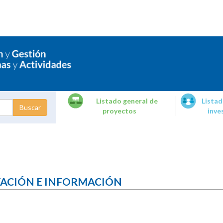
Listado general de
Listad
proyectos
inve
dades de
tigación
TACIÓN E INFORMACIÓN