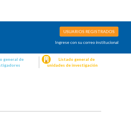
USUARIOS REGISTRADOS
Ingrese con su correo institucional
o general de
Listado general de
stigadores
unidades de investigación