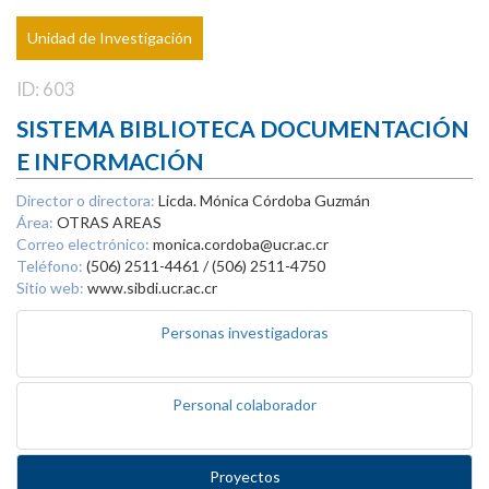
Unidad de Investigación
ID: 603
SISTEMA BIBLIOTECA DOCUMENTACIÓN
E INFORMACIÓN
Director o directora:
Licda. Mónica Córdoba Guzmán
Área:
OTRAS AREAS
Correo electrónico:
monica.cordoba@ucr.ac.cr
Teléfono:
(506) 2511-4461 / (506) 2511-4750
Sitio web:
www.sibdi.ucr.ac.cr
Personas investigadoras
Personal colaborador
Proyectos