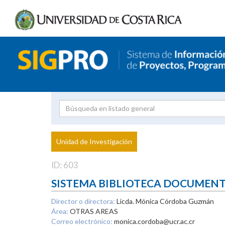
Investigador
Uni
Proyecto
Unidad de Investigación
inves
ID: 603
SISTEMA BIBLIOTECA DOCUMEN
Director o directora:
Licda. Mónica Córdoba Guzmán
Área:
OTRAS AREAS
Correo electrónico:
monica.cordoba@ucr.ac.cr