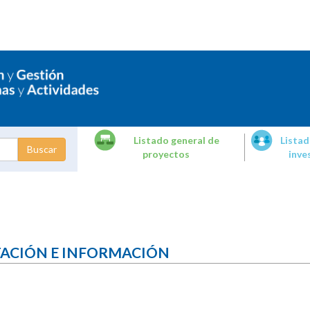
Listado general de
Listad
proyectos
inve
dades de
tigación
TACIÓN E INFORMACIÓN