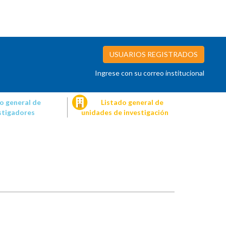
USUARIOS REGISTRADOS
Ingrese con su correo institucional
o general de
Listado general de
stigadores
unidades de investigación