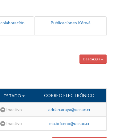
 colaboración
Publicaciones Kérwá
Descargas
CORREO ELECTRÓNICO
ESTADO
Inactivo
adrian.araya@ucr.ac.cr
Inactivo
ma.briceno@ucr.ac.cr