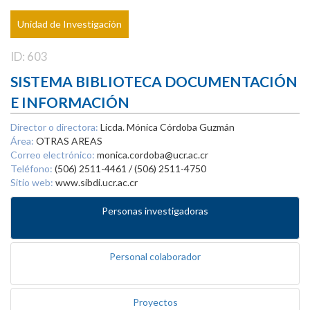
Unidad de Investigación
ID: 603
SISTEMA BIBLIOTECA DOCUMENTACIÓN
E INFORMACIÓN
Director o directora:
Licda. Mónica Córdoba Guzmán
Área:
OTRAS AREAS
Correo electrónico:
monica.cordoba@ucr.ac.cr
Teléfono:
(506) 2511-4461 / (506) 2511-4750
Sitio web:
www.sibdi.ucr.ac.cr
Personas investigadoras
Personal colaborador
Proyectos