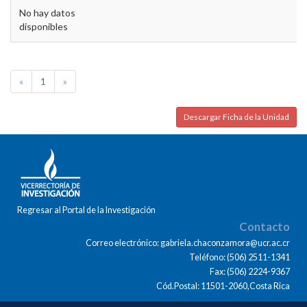
No hay datos
disponibles
«
1
»
Descargar Ficha de la Unidad
Regresar al Portal de la Investigación
Contacto
Correo electrónico: gabriela.chaconzamora@ucr.ac.cr
Teléfono: (506) 2511-1341
Fax: (506) 2224-9367
Cód.Postal: 11501-2060,Costa Rica