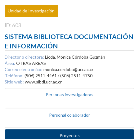
Unidad de Investigación
ID: 603
SISTEMA BIBLIOTECA DOCUMENTACIÓN
E INFORMACIÓN
Director o directora:
Licda. Mónica Córdoba Guzmán
Área:
OTRAS AREAS
Correo electrónico:
monica.cordoba@ucr.ac.cr
Teléfono:
(506) 2511-4461 / (506) 2511-4750
Sitio web:
www.sibdi.ucr.ac.cr
Personas investigadoras
Personal colaborador
Proyectos