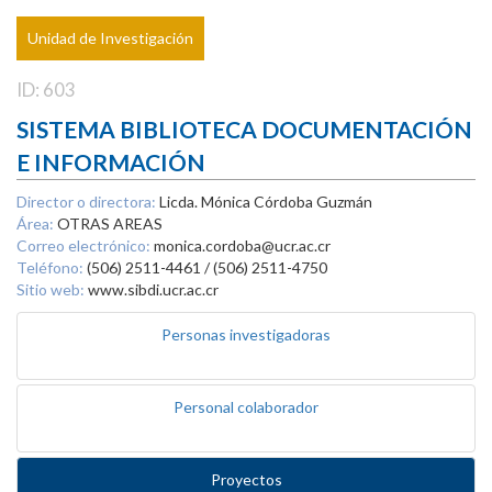
Unidad de Investigación
ID: 603
SISTEMA BIBLIOTECA DOCUMENTACIÓN
E INFORMACIÓN
Director o directora:
Licda. Mónica Córdoba Guzmán
Área:
OTRAS AREAS
Correo electrónico:
monica.cordoba@ucr.ac.cr
Teléfono:
(506) 2511-4461 / (506) 2511-4750
Sitio web:
www.sibdi.ucr.ac.cr
Personas investigadoras
Personal colaborador
Proyectos