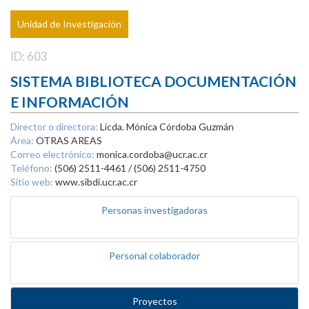
Unidad de Investigación
ID: 603
SISTEMA BIBLIOTECA DOCUMENTACIÓN
E INFORMACIÓN
Director o directora:
Licda. Mónica Córdoba Guzmán
Área:
OTRAS AREAS
Correo electrónico:
monica.cordoba@ucr.ac.cr
Teléfono:
(506) 2511-4461 / (506) 2511-4750
Sitio web:
www.sibdi.ucr.ac.cr
Personas investigadoras
Personal colaborador
Proyectos