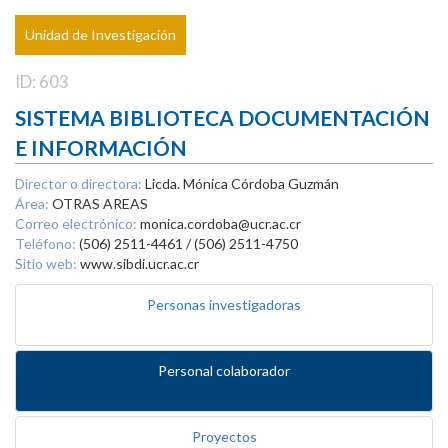
Unidad de Investigación
ID: 603
SISTEMA BIBLIOTECA DOCUMENTACIÓN
E INFORMACIÓN
Director o directora:
Licda. Mónica Córdoba Guzmán
Área:
OTRAS AREAS
Correo electrónico:
monica.cordoba@ucr.ac.cr
Teléfono:
(506) 2511-4461 / (506) 2511-4750
Sitio web:
www.sibdi.ucr.ac.cr
Personas investigadoras
Personal colaborador
Proyectos