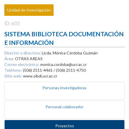
Unidad de Investigación
ID: 603
SISTEMA BIBLIOTECA DOCUMENTACIÓN
E INFORMACIÓN
Director o directora:
Licda. Mónica Córdoba Guzmán
Área:
OTRAS AREAS
Correo electrónico:
monica.cordoba@ucr.ac.cr
Teléfono:
(506) 2511-4461 / (506) 2511-4750
Sitio web:
www.sibdi.ucr.ac.cr
Personas investigadoras
Personal colaborador
Proyectos