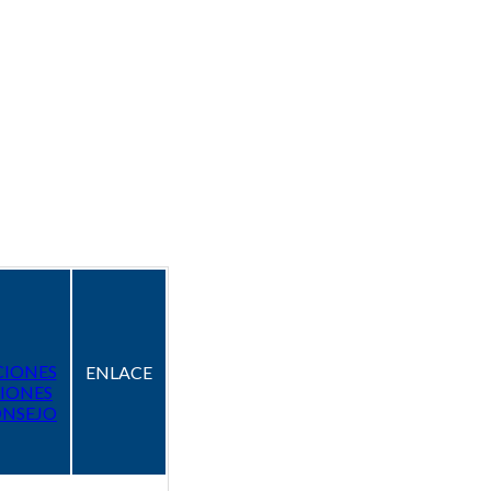
CIONES
ENLACE
IONES
ONSEJO