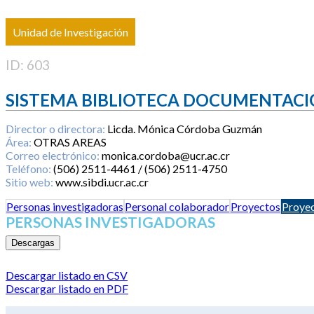
Unidad de Investigación
ID: 603
SISTEMA BIBLIOTECA DOCUMENTACI
Director o directora:
Licda. Mónica Córdoba Guzmán
Área:
OTRAS AREAS
Correo electrónico:
monica.cordoba@ucr.ac.cr
Teléfono:
(506) 2511-4461 / (506) 2511-4750
Sitio web:
www.sibdi.ucr.ac.cr
Personas investigadoras
Personal colaborador
Proyectos
Proyec
PERSONAS INVESTIGADORAS
Descargas
Descargar listado en CSV
Descargar listado en PDF