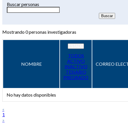
Buscar personas
Mostrando
0
personas investigadoras
ESTADO
TODOS
ACTIVO
NOMBRE
CORREO ELEC
INACTIVO
TESIARIO
PREGRADO
No hay datos disponibles
«
1
»