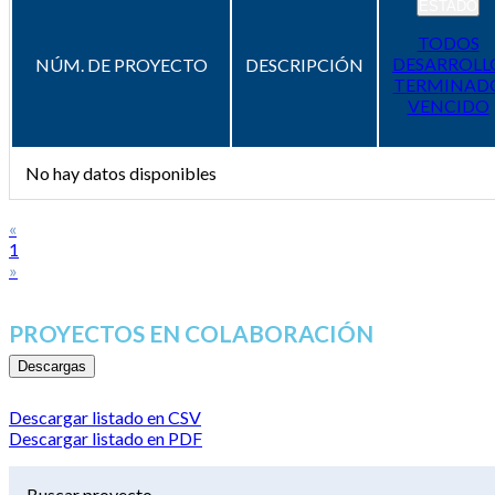
ESTADO
TODOS
DESARROLL
NÚM. DE PROYECTO
DESCRIPCIÓN
TERMINAD
VENCIDO
No hay datos disponibles
«
1
»
PROYECTOS EN COLABORACIÓN
Descargas
Descargar listado en CSV
Descargar listado en PDF
Buscar proyecto