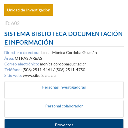
Unidad de Investigación
ID: 603
SISTEMA BIBLIOTECA DOCUMENTACIÓN
E INFORMACIÓN
Director o directora:
Licda. Mónica Córdoba Guzmán
Área:
OTRAS AREAS
Correo electrónico:
monica.cordoba@ucr.ac.cr
Teléfono:
(506) 2511-4461 / (506) 2511-4750
Sitio web:
www.sibdi.ucr.ac.cr
Personas investigadoras
Personal colaborador
Proyectos