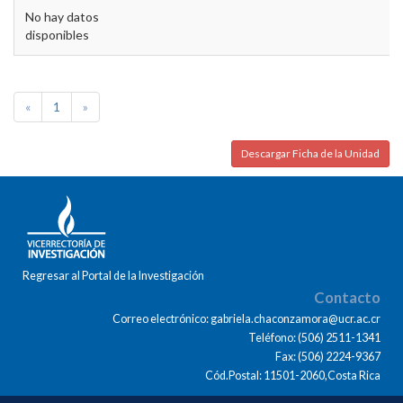
No hay datos
disponibles
«
1
»
Descargar Ficha de la Unidad
Regresar al Portal de la Investigación
Contacto
Correo electrónico: gabriela.chaconzamora@ucr.ac.cr
Teléfono: (506) 2511-1341
Fax: (506) 2224-9367
Cód.Postal: 11501-2060,Costa Rica