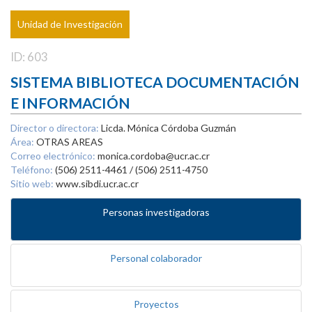
Unidad de Investigación
ID: 603
SISTEMA BIBLIOTECA DOCUMENTACIÓN
E INFORMACIÓN
Director o directora:
Licda. Mónica Córdoba Guzmán
Área:
OTRAS AREAS
Correo electrónico:
monica.cordoba@ucr.ac.cr
Teléfono:
(506) 2511-4461 / (506) 2511-4750
Sitio web:
www.sibdi.ucr.ac.cr
Personas investigadoras
Personal colaborador
Proyectos