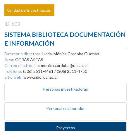
Unidad de Investigación
ID: 603
SISTEMA BIBLIOTECA DOCUMENTACIÓN
E INFORMACIÓN
Director o directora:
Licda. Mónica Córdoba Guzmán
Área:
OTRAS AREAS
Correo electrónico:
monica.cordoba@ucr.ac.cr
Teléfono:
(506) 2511-4461 / (506) 2511-4750
Sitio web:
www.sibdi.ucr.ac.cr
Personas investigadoras
Personal colaborador
Proyectos