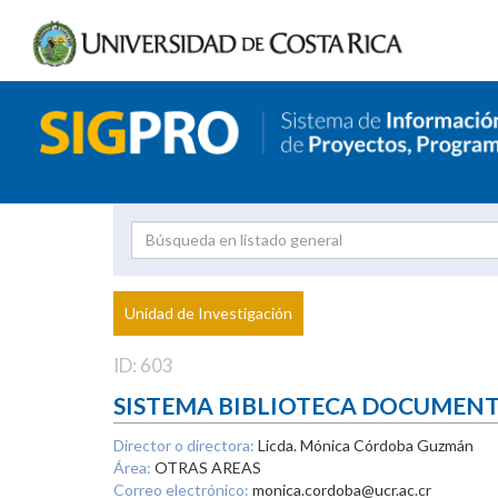
Investigador
Uni
Proyecto
Unidad de Investigación
inves
ID: 603
SISTEMA BIBLIOTECA DOCUMEN
Director o directora:
Licda. Mónica Córdoba Guzmán
Área:
OTRAS AREAS
Correo electrónico:
monica.cordoba@ucr.ac.cr