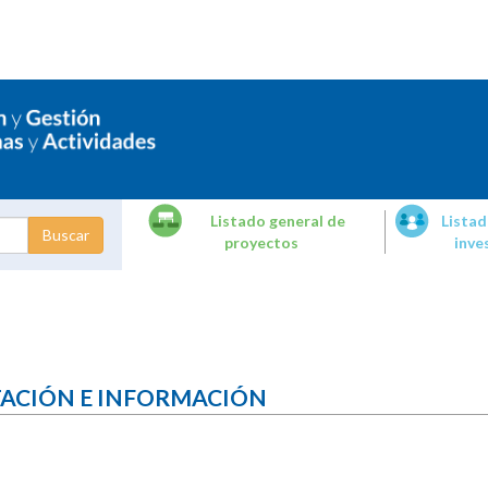
Listado general de
Listad
proyectos
inve
dades de
tigación
TACIÓN E INFORMACIÓN