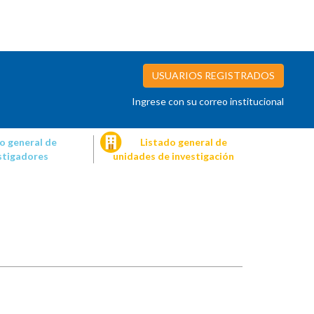
USUARIOS REGISTRADOS
Ingrese con su correo institucional
o general de
Listado general de
stigadores
unidades de investigación