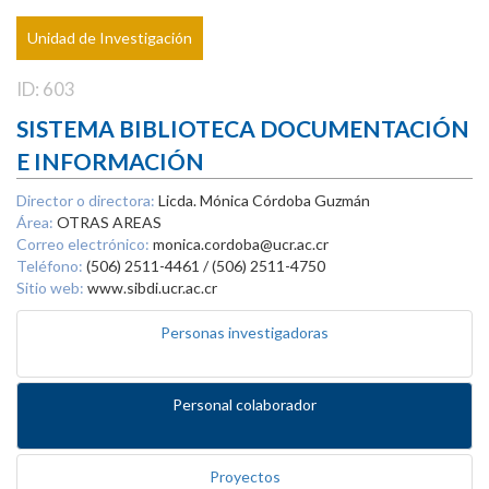
Unidad de Investigación
ID: 603
SISTEMA BIBLIOTECA DOCUMENTACIÓN
E INFORMACIÓN
Director o directora:
Licda. Mónica Córdoba Guzmán
Área:
OTRAS AREAS
Correo electrónico:
monica.cordoba@ucr.ac.cr
Teléfono:
(506) 2511-4461 / (506) 2511-4750
Sitio web:
www.sibdi.ucr.ac.cr
Personas investigadoras
Personal colaborador
Proyectos