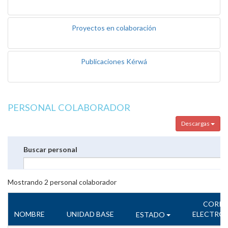
Proyectos en colaboración
Publicaciones Kérwá
PERSONAL COLABORADOR
Descargas
Buscar personal
Mostrando
2
personal colaborador
CORR
NOMBRE
UNIDAD BASE
ELECTRÓ
ESTADO