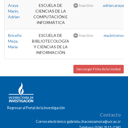
Araya
ESCUELA DE
Inactivo
adrian.araya@u
Marin,
CIENCIAS DE LA
Adrian
COMPUTACIÓN E
INFORMÁTICA
Briceño
ESCUELA DE
Inactivo
ma.briceno@u
Meza,
BIBLIOTECOLOGÍA
Maria
Y CIENCIAS DE LA
INFORMACIÓN
Descargar Ficha de la Unidad
Regresar al Portal de la Investigación
Contacto
Correo electrónico: gabriela.chaconzamora@ucr.ac.cr
Teléfono: (506) 2511-1341