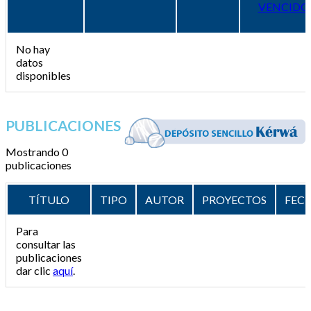
VENCIDO
No hay
datos
disponibles
PUBLICACIONES
Mostrando 0
publicaciones
TÍTULO
TIPO
AUTOR
PROYECTOS
FEC
Para
consultar las
publicaciones
dar clic
aquí
.