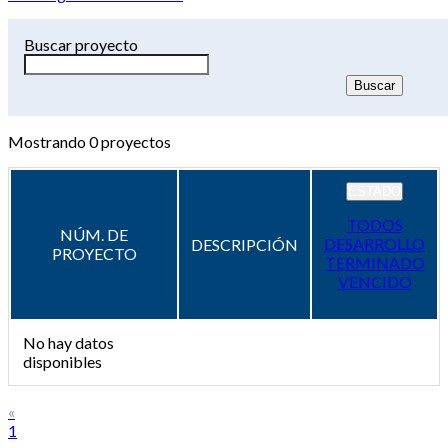
Buscar proyecto
Mostrando
0
proyectos
ESTADO
TODOS
NÚM. DE
DESARROLLO
DESCRIPCIÓN
PROYECTO
TERMINADO
VENCIDO
No hay datos
disponibles
«
1