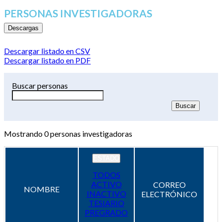
PERSONAS INVESTIGADORAS
Descargas
Descargar listado en CSV
Descargar listado en PDF
Buscar personas
Mostrando
0
personas investigadoras
ESTADO
TODOS
ACTIVO
CORREO
NOMBRE
INACTIVO
ELECTRÓNICO
TESIARIO
PREGRADO