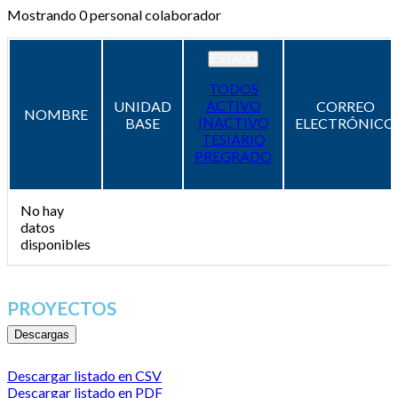
Mostrando
0
personal colaborador
ESTADO
TODOS
ACTIVO
UNIDAD
CORREO
NOMBRE
INACTIVO
BASE
ELECTRÓNICO
TESIARIO
PREGRADO
No hay
datos
disponibles
PROYECTOS
Descargas
Descargar listado en CSV
Descargar listado en PDF