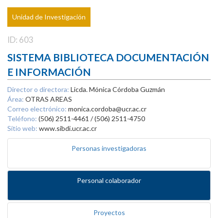
Unidad de Investigación
ID: 603
SISTEMA BIBLIOTECA DOCUMENTACIÓN
E INFORMACIÓN
Director o directora:
Licda. Mónica Córdoba Guzmán
Área:
OTRAS AREAS
Correo electrónico:
monica.cordoba@ucr.ac.cr
Teléfono:
(506) 2511-4461 / (506) 2511-4750
Sitio web:
www.sibdi.ucr.ac.cr
Personas investigadoras
Personal colaborador
Proyectos