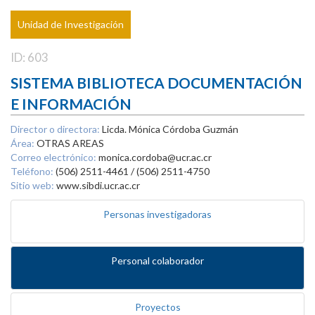
Unidad de Investigación
ID: 603
SISTEMA BIBLIOTECA DOCUMENTACIÓN
E INFORMACIÓN
Director o directora:
Licda. Mónica Córdoba Guzmán
Área:
OTRAS AREAS
Correo electrónico:
monica.cordoba@ucr.ac.cr
Teléfono:
(506) 2511-4461 / (506) 2511-4750
Sitio web:
www.sibdi.ucr.ac.cr
Personas investigadoras
Personal colaborador
Proyectos