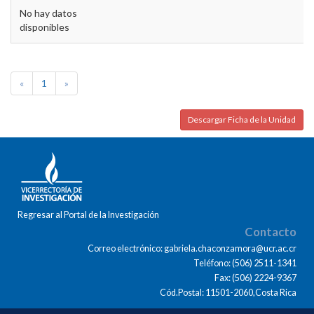
No hay datos
disponibles
«
1
»
Descargar Ficha de la Unidad
Regresar al Portal de la Investigación
Contacto
Correo electrónico: gabriela.chaconzamora@ucr.ac.cr
Teléfono: (506) 2511-1341
Fax: (506) 2224-9367
Cód.Postal: 11501-2060,Costa Rica