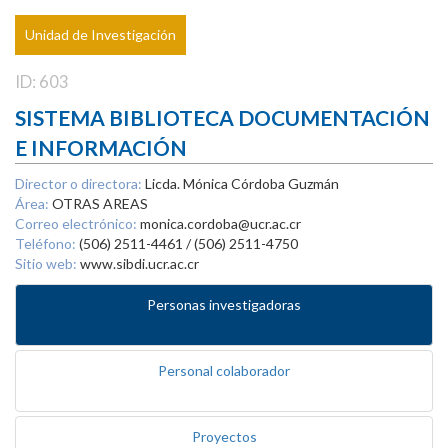
Unidad de Investigación
ID: 603
SISTEMA BIBLIOTECA DOCUMENTACIÓN
E INFORMACIÓN
Director o directora:
Licda. Mónica Córdoba Guzmán
Área:
OTRAS AREAS
Correo electrónico:
monica.cordoba@ucr.ac.cr
Teléfono:
(506) 2511-4461 / (506) 2511-4750
Sitio web:
www.sibdi.ucr.ac.cr
Personas investigadoras
Personal colaborador
Proyectos