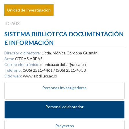
Unidad de Investigación
ID: 603
SISTEMA BIBLIOTECA DOCUMENTACIÓN
E INFORMACIÓN
Director o directora:
Licda. Mónica Córdoba Guzmán
Área:
OTRAS AREAS
Correo electrónico:
monica.cordoba@ucr.ac.cr
Teléfono:
(506) 2511-4461 / (506) 2511-4750
Sitio web:
www.sibdi.ucr.ac.cr
Personas investigadoras
Personal colaborador
Proyectos