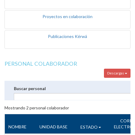
Proyectos en colaboración
Publicaciones Kérwá
PERSONAL COLABORADOR
Descargas
Buscar personal
Mostrando
2
personal colaborador
CORR
NOMBRE
UNIDAD BASE
ELECTRÓ
ESTADO