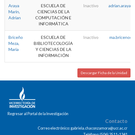
Araya
ESCUELA DE
Inactivo
adrian.araya@u
Marin,
CIENCIAS DE LA
Adrian
COMPUTACIÓN E
INFORMÁTICA
Briceño
ESCUELA DE
Inactivo
ma.briceno@u
Meza,
BIBLIOTECOLOGÍA
Maria
Y CIENCIAS DE LA
INFORMACIÓN
Descargar Ficha de la Unidad
Regresar al Portal de la Investigación
Contacto
Correo electrónico: gabriela.chaconzamora@ucr.ac.cr
Teléfono: (506) 2511-1341