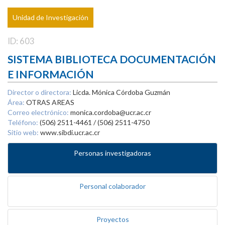
Unidad de Investigación
ID: 603
SISTEMA BIBLIOTECA DOCUMENTACIÓN
E INFORMACIÓN
Director o directora:
Licda. Mónica Córdoba Guzmán
Área:
OTRAS AREAS
Correo electrónico:
monica.cordoba@ucr.ac.cr
Teléfono:
(506) 2511-4461 / (506) 2511-4750
Sitio web:
www.sibdi.ucr.ac.cr
Personas investigadoras
Personal colaborador
Proyectos