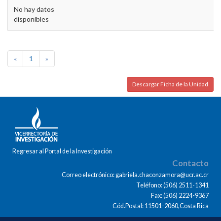
No hay datos
disponibles
«
1
»
Descargar Ficha de la Unidad
Regresar al Portal de la Investigación
Contacto
Correo electrónico: gabriela.chaconzamora@ucr.ac.cr
Teléfono: (506) 2511-1341
Fax: (506) 2224-9367
Cód.Postal: 11501-2060,Costa Rica