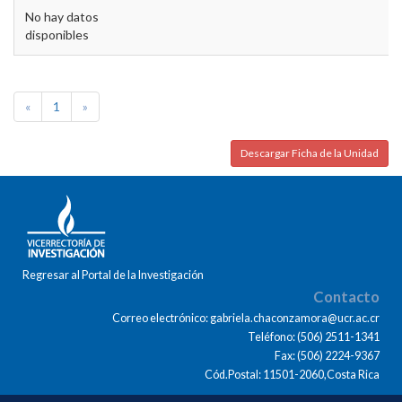
No hay datos
disponibles
«
1
»
Descargar Ficha de la Unidad
Regresar al Portal de la Investigación
Contacto
Correo electrónico: gabriela.chaconzamora@ucr.ac.cr
Teléfono: (506) 2511-1341
Fax: (506) 2224-9367
Cód.Postal: 11501-2060,Costa Rica