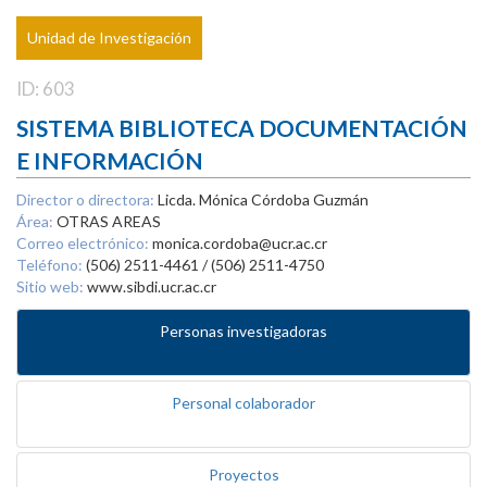
Unidad de Investigación
ID: 603
SISTEMA BIBLIOTECA DOCUMENTACIÓN
E INFORMACIÓN
Director o directora:
Licda. Mónica Córdoba Guzmán
Área:
OTRAS AREAS
Correo electrónico:
monica.cordoba@ucr.ac.cr
Teléfono:
(506) 2511-4461 / (506) 2511-4750
Sitio web:
www.sibdi.ucr.ac.cr
Personas investigadoras
Personal colaborador
Proyectos