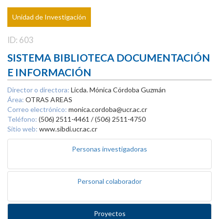
Unidad de Investigación
ID: 603
SISTEMA BIBLIOTECA DOCUMENTACIÓN
E INFORMACIÓN
Director o directora:
Licda. Mónica Córdoba Guzmán
Área:
OTRAS AREAS
Correo electrónico:
monica.cordoba@ucr.ac.cr
Teléfono:
(506) 2511-4461 / (506) 2511-4750
Sitio web:
www.sibdi.ucr.ac.cr
Personas investigadoras
Personal colaborador
Proyectos