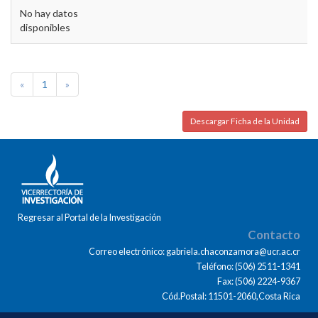
No hay datos
disponibles
«
1
»
Descargar Ficha de la Unidad
Regresar al Portal de la Investigación
Contacto
Correo electrónico: gabriela.chaconzamora@ucr.ac.cr
Teléfono: (506) 2511-1341
Fax: (506) 2224-9367
Cód.Postal: 11501-2060,Costa Rica