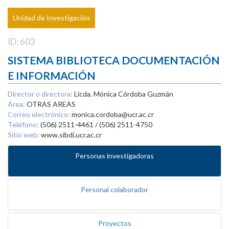
Unidad de Investigación
ID: 603
SISTEMA BIBLIOTECA DOCUMENTACIÓN
E INFORMACIÓN
Director o directora:
Licda. Mónica Córdoba Guzmán
Área:
OTRAS AREAS
Correo electrónico:
monica.cordoba@ucr.ac.cr
Teléfono:
(506) 2511-4461 / (506) 2511-4750
Sitio web:
www.sibdi.ucr.ac.cr
Personas investigadoras
Personal colaborador
Proyectos