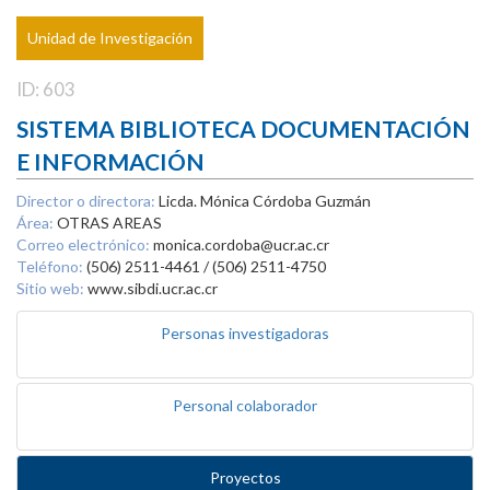
Unidad de Investigación
ID: 603
SISTEMA BIBLIOTECA DOCUMENTACIÓN
E INFORMACIÓN
Director o directora:
Licda. Mónica Córdoba Guzmán
Área:
OTRAS AREAS
Correo electrónico:
monica.cordoba@ucr.ac.cr
Teléfono:
(506) 2511-4461 / (506) 2511-4750
Sitio web:
www.sibdi.ucr.ac.cr
Personas investigadoras
Personal colaborador
Proyectos