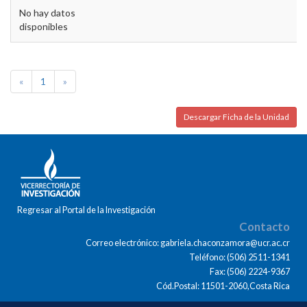
No hay datos
disponibles
«
1
»
Descargar Ficha de la Unidad
Regresar al Portal de la Investigación
Contacto
Correo electrónico: gabriela.chaconzamora@ucr.ac.cr
Teléfono: (506) 2511-1341
Fax: (506) 2224-9367
Cód.Postal: 11501-2060,Costa Rica