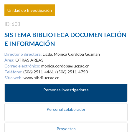
Unidad de Investigación
ID: 603
SISTEMA BIBLIOTECA DOCUMENTACIÓN
E INFORMACIÓN
Director o directora:
Licda. Mónica Córdoba Guzmán
Área:
OTRAS AREAS
Correo electrónico:
monica.cordoba@ucr.ac.cr
Teléfono:
(506) 2511-4461 / (506) 2511-4750
Sitio web:
www.sibdi.ucr.ac.cr
Personas investigadoras
Personal colaborador
Proyectos