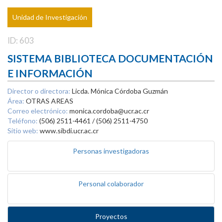
Unidad de Investigación
ID: 603
SISTEMA BIBLIOTECA DOCUMENTACIÓN
E INFORMACIÓN
Director o directora:
Licda. Mónica Córdoba Guzmán
Área:
OTRAS AREAS
Correo electrónico:
monica.cordoba@ucr.ac.cr
Teléfono:
(506) 2511-4461 / (506) 2511-4750
Sitio web:
www.sibdi.ucr.ac.cr
Personas investigadoras
Personal colaborador
Proyectos