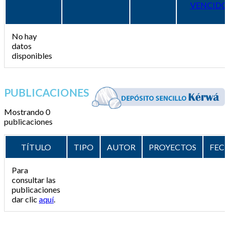
VENCIDO
No hay
datos
disponibles
PUBLICACIONES
Mostrando 0
publicaciones
TÍTULO
TIPO
AUTOR
PROYECTOS
FEC
Para
consultar las
publicaciones
dar clic
aquí
.