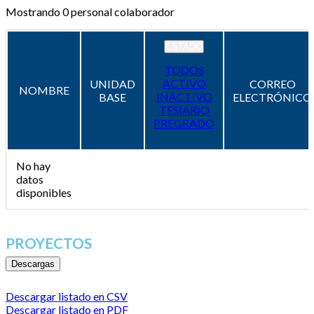
Mostrando
0
personal colaborador
ESTADO
TODOS
ACTIVO
UNIDAD
CORREO
NOMBRE
INACTIVO
BASE
ELECTRÓNICO
TESIARIO
PREGRADO
No hay
datos
disponibles
PROYECTOS
Descargas
Descargar listado en CSV
Descargar listado en PDF