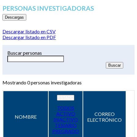
PERSONAS INVESTIGADORAS
Descargas
Descargar listado en CSV
Descargar listado en PDF
Buscar personas
Mostrando
0
personas investigadoras
ESTADO
TODOS
ACTIVO
CORREO
NOMBRE
INACTIVO
ELECTRÓNICO
TESIARIO
PREGRADO