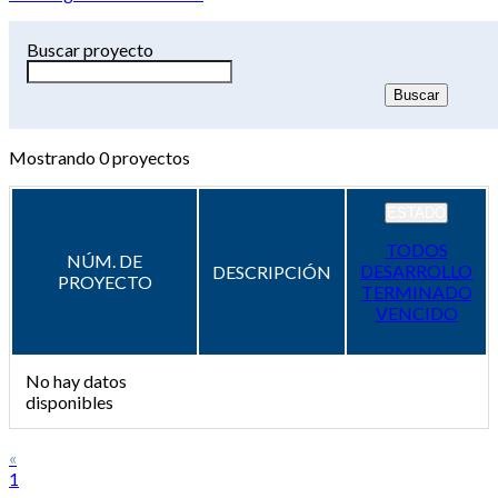
Buscar proyecto
Mostrando
0
proyectos
ESTADO
TODOS
NÚM. DE
DESARROLLO
DESCRIPCIÓN
PROYECTO
TERMINADO
VENCIDO
No hay datos
disponibles
«
1