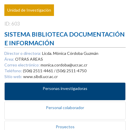
Unidad de Investigación
ID: 603
SISTEMA BIBLIOTECA DOCUMENTACIÓN
E INFORMACIÓN
Director o directora:
Licda. Mónica Córdoba Guzmán
Área:
OTRAS AREAS
Correo electrónico:
monica.cordoba@ucr.ac.cr
Teléfono:
(506) 2511-4461 / (506) 2511-4750
Sitio web:
www.sibdi.ucr.ac.cr
Personas investigadoras
Personal colaborador
Proyectos