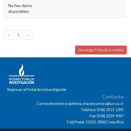
No hay datos
disponibles
«
1
»
Descargar Ficha de la Unidad
Regresar al Portal de la Investigación
Contacto
Correo electrónico: gabriela.chaconzamora@ucr.ac.cr
Teléfono: (506) 2511-1341
Fax: (506) 2224-9367
Cód.Postal: 11501-2060,Costa Rica