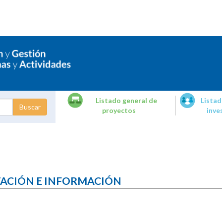
Listado general de
Listad
proyectos
inve
dades de
tigación
TACIÓN E INFORMACIÓN