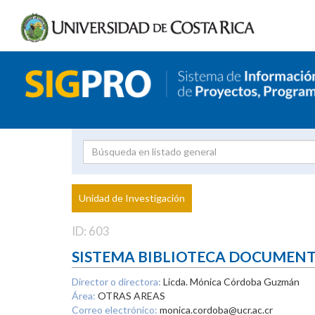
Investigador
Uni
Proyecto
Unidad de Investigación
inves
ID: 603
SISTEMA BIBLIOTECA DOCUMEN
Director o directora:
Licda. Mónica Córdoba Guzmán
Área:
OTRAS AREAS
Correo electrónico:
monica.cordoba@ucr.ac.cr