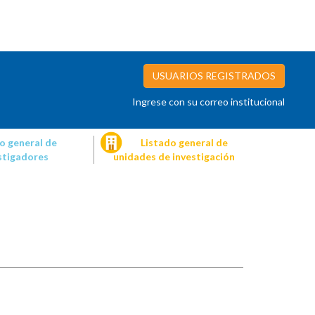
USUARIOS REGISTRADOS
Ingrese con su correo institucional
o general de
Listado general de
stigadores
unidades de investigación