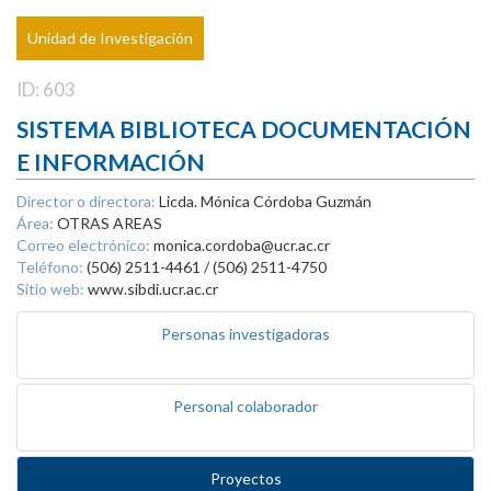
Unidad de Investigación
ID: 603
SISTEMA BIBLIOTECA DOCUMENTACIÓN
E INFORMACIÓN
Director o directora:
Licda. Mónica Córdoba Guzmán
Área:
OTRAS AREAS
Correo electrónico:
monica.cordoba@ucr.ac.cr
Teléfono:
(506) 2511-4461 / (506) 2511-4750
Sitio web:
www.sibdi.ucr.ac.cr
Personas investigadoras
Personal colaborador
Proyectos