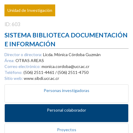
Unidad de Investigación
ID: 603
SISTEMA BIBLIOTECA DOCUMENTACIÓN
E INFORMACIÓN
Director o directora:
Licda. Mónica Córdoba Guzmán
Área:
OTRAS AREAS
Correo electrónico:
monica.cordoba@ucr.ac.cr
Teléfono:
(506) 2511-4461 / (506) 2511-4750
Sitio web:
www.sibdi.ucr.ac.cr
Personas investigadoras
Personal colaborador
Proyectos