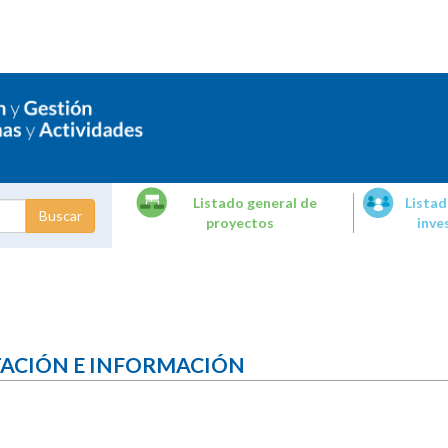
Listado general de
Listad
proyectos
inve
dades de
tigación
TACIÓN E INFORMACIÓN