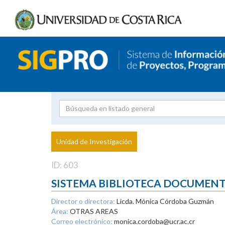
Investigador
Uni
Proyecto
Unidad de Investigación
inves
ID: 603
SISTEMA BIBLIOTECA DOCUMEN
Director o directora:
Licda. Mónica Córdoba Guzmán
Área:
OTRAS AREAS
Correo electrónico:
monica.cordoba@ucr.ac.cr