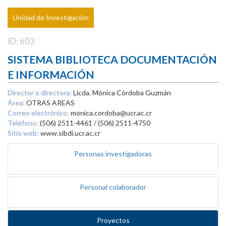
Unidad de Investigación
ID: 603
SISTEMA BIBLIOTECA DOCUMENTACIÓN
E INFORMACIÓN
Director o directora:
Licda. Mónica Córdoba Guzmán
Área:
OTRAS AREAS
Correo electrónico:
monica.cordoba@ucr.ac.cr
Teléfono:
(506) 2511-4461 / (506) 2511-4750
Sitio web:
www.sibdi.ucr.ac.cr
Personas investigadoras
Personal colaborador
Proyectos