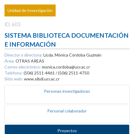
Unidad de Investigación
ID: 603
SISTEMA BIBLIOTECA DOCUMENTACIÓN
E INFORMACIÓN
Director o directora:
Licda. Mónica Córdoba Guzmán
Área:
OTRAS AREAS
Correo electrónico:
monica.cordoba@ucr.ac.cr
Teléfono:
(506) 2511-4461 / (506) 2511-4750
Sitio web:
www.sibdi.ucr.ac.cr
Personas investigadoras
Personal colaborador
Proyectos