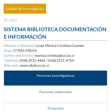
Unidad de Investigación
ID: 603
SISTEMA BIBLIOTECA DOCUMENTACIÓN
E INFORMACIÓN
Director o directora:
Licda. Mónica Córdoba Guzmán
Área:
OTRAS AREAS
Correo electrónico:
monica.cordoba@ucr.ac.cr
Teléfono:
(506) 2511-4461 / (506) 2511-4750
Sitio web:
www.sibdi.ucr.ac.cr
Personas investigadoras
Personal colaborador
Proyectos