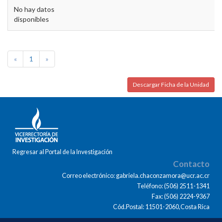
No hay datos
disponibles
«
1
»
Descargar Ficha de la Unidad
Regresar al Portal de la Investigación
Contacto
Correo electrónico: gabriela.chaconzamora@ucr.ac.cr
Teléfono: (506) 2511-1341
Fax: (506) 2224-9367
Cód.Postal: 11501-2060,Costa Rica