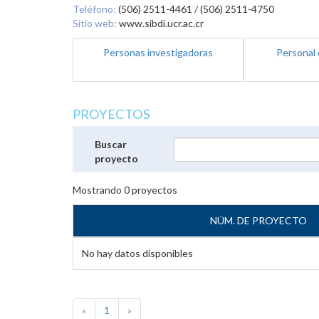
Teléfono:
(506) 2511-4461 / (506) 2511-4750
Sitio web:
www.sibdi.ucr.ac.cr
Personas investigadoras
Personal 
PROYECTOS
Buscar
proyecto
Mostrando
0
proyectos
NÚM. DE PROYECTO
No hay datos disponibles
«
1
»