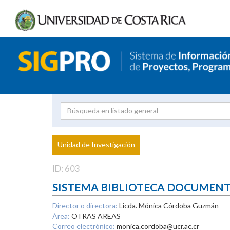
Investigador
Uni
Proyecto
Unidad de Investigación
inves
ID: 603
SISTEMA BIBLIOTECA DOCUMEN
Director o directora:
Licda. Mónica Córdoba Guzmán
Área:
OTRAS AREAS
Correo electrónico:
monica.cordoba@ucr.ac.cr