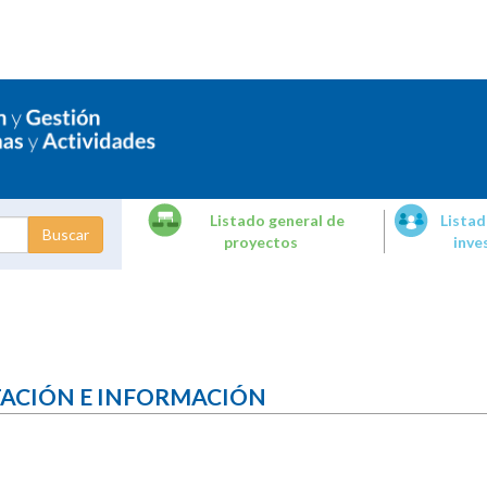
Listado general de
Listad
proyectos
inve
dades de
tigación
TACIÓN E INFORMACIÓN