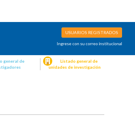
USUARIOS REGISTRADOS
Ingrese con su correo institucional
o general de
Listado general de
stigadores
unidades de investigación