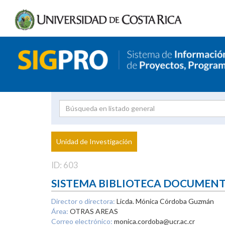
Investigador
Uni
Proyecto
Unidad de Investigación
inves
ID: 603
SISTEMA BIBLIOTECA DOCUMEN
Director o directora:
Licda. Mónica Córdoba Guzmán
Área:
OTRAS AREAS
Correo electrónico:
monica.cordoba@ucr.ac.cr