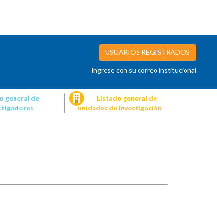
USUARIOS REGISTRADOS
Ingrese con su correo institucional
o general de
Listado general de
stigadores
unidades de investigación