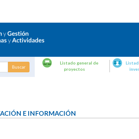
Listado general de
Listad
proyectos
inve
dades de
tigación
TACIÓN E INFORMACIÓN