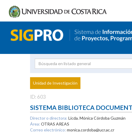
Investigador
Uni
Proyecto
Unidad de Investigación
inves
ID: 603
SISTEMA BIBLIOTECA DOCUMEN
Director o directora:
Licda. Mónica Córdoba Guzmán
Área:
OTRAS AREAS
Correo electrónico:
monica.cordoba@ucr.ac.cr