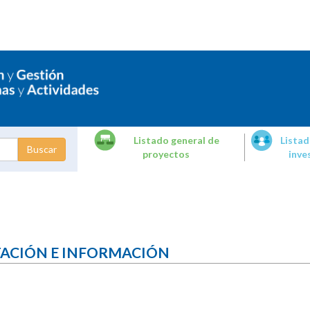
Listado general de
Listad
proyectos
inve
dades de
tigación
TACIÓN E INFORMACIÓN