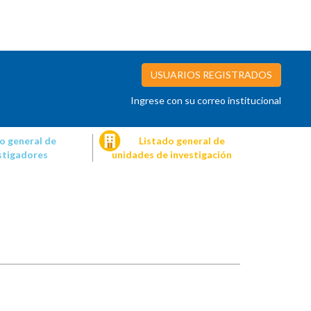
USUARIOS REGISTRADOS
Ingrese con su correo institucional
o general de
Listado general de
stigadores
unidades de investigación