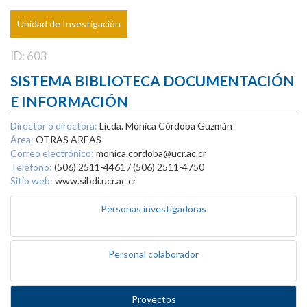
Unidad de Investigación
ID: 603
SISTEMA BIBLIOTECA DOCUMENTACIÓN
E INFORMACIÓN
Director o directora:
Licda. Mónica Córdoba Guzmán
Área:
OTRAS AREAS
Correo electrónico:
monica.cordoba@ucr.ac.cr
Teléfono:
(506) 2511-4461 / (506) 2511-4750
Sitio web:
www.sibdi.ucr.ac.cr
Personas investigadoras
Personal colaborador
Proyectos