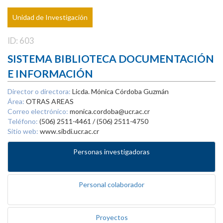
Unidad de Investigación
ID: 603
SISTEMA BIBLIOTECA DOCUMENTACIÓN
E INFORMACIÓN
Director o directora:
Licda. Mónica Córdoba Guzmán
Área:
OTRAS AREAS
Correo electrónico:
monica.cordoba@ucr.ac.cr
Teléfono:
(506) 2511-4461 / (506) 2511-4750
Sitio web:
www.sibdi.ucr.ac.cr
Personas investigadoras
Personal colaborador
Proyectos