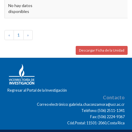
No hay datos
disponibles
«
1
»
Descargar Ficha de la Unidad
Regresar al Portal de la Investigación
Contacto
Correo electrónico: gabriela.chaconzamora@ucr.ac.cr
Teléfono: (506) 2511-1341
Fax: (506) 2224-9367
Cód.Postal: 11501-2060,Costa Rica