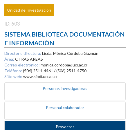
Unidad de Investigación
ID: 603
SISTEMA BIBLIOTECA DOCUMENTACIÓN
E INFORMACIÓN
Director o directora:
Licda. Mónica Córdoba Guzmán
Área:
OTRAS AREAS
Correo electrónico:
monica.cordoba@ucr.ac.cr
Teléfono:
(506) 2511-4461 / (506) 2511-4750
Sitio web:
www.sibdi.ucr.ac.cr
Personas investigadoras
Personal colaborador
Proyectos